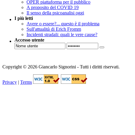
OPER piattaforma per il pubblico
A proposito del COVID 19
Il senso della psicoanalisi oggi
I più letti
Avere o essere?... questo è il problema
Sull'attualità di Erich Fromm
Incidenti stradali: quali le vere cause?
Accesso utente
Copyright © 2026 Giancarlo Signorini - Tutti i diritti riservati.
Privacy
|
Terms