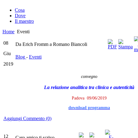
Cosa
Dove
Il maestro
Home
Eventi
08
Da Erich Fromm a Romano Biancoli
Giu
Blog
-
Eventi
2019
convegno
La relazione analitica tra clinica e autenticità
Padova 09/06/2019
download programma
Aggiungi Commento (0)
12
Caro amico ti scrivo...