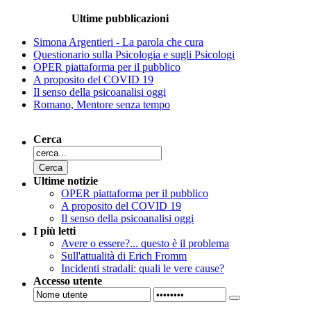
Ultime pubblicazioni
Simona Argentieri - La parola che cura
Questionario sulla Psicologia e sugli Psicologi
OPER piattaforma per il pubblico
A proposito del COVID 19
Il senso della psicoanalisi oggi
Romano, Mentore senza tempo
Cerca
Ultime notizie
OPER piattaforma per il pubblico
A proposito del COVID 19
Il senso della psicoanalisi oggi
I più letti
Avere o essere?... questo è il problema
Sull'attualità di Erich Fromm
Incidenti stradali: quali le vere cause?
Accesso utente