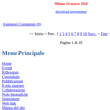
Milano
24 marzo 2018
download programma
Aggiungi Commento (0)
<<
Inizio
<
Prec.
1
2
3
4
5
6
7
8
9
10
Succ.
>
Fine
Pagina 1 di 18
Menu Principale
Home
Eventi
Riflessioni
Consigliato
Pubblicazioni
Il mio maestro
Collaborazioni
Note biografiche
Spigolature
Web link
Mappa del sito